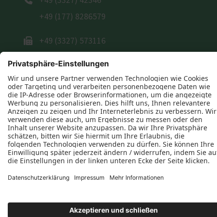
+49 (3327) 42346
+49 (177) 8286579
+49 (3327) 573116
E-Mail schreiben
Öffnungszeiten
Datenschutz
Impressum
Kontakt
Tischlerei Bäker GbR © 2026