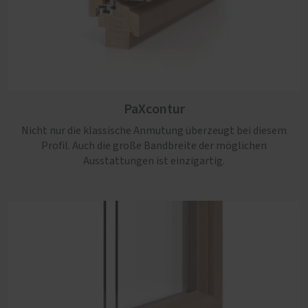
PaXretro
PaXcontur
Die beste Wahl, wenn zeitgemäße Anforderungen an
Einbruchhemmung, Schall- und Wärmeschutz mit
Nicht nur die klassische Anmutung überzeugt bei diesem
authentischer Altbau-Optik einhergehen sollen.
Profil. Auch die große Bandbreite der möglichen
Ausstattungen ist einzigartig.