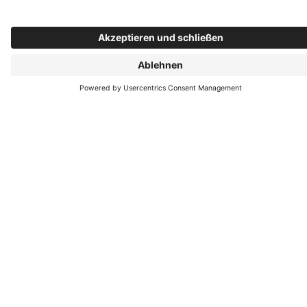
erworbenes Fachwissen ist die Grundlage für einen
behutsamen Umgang mit der historischen
Bausubstanz und die erfolgreiche Montage vor Ort.
Denn der Einbau besonderer Fenster erfordert
besondere Fähigkeiten.
Häufig gestellte Fragen
Können alle denkmal- und altbaugerechten
Fensterprofile von PaX einbruchhemmend
gefertigt werden?
Die einbruchhemmende Wirkung eines