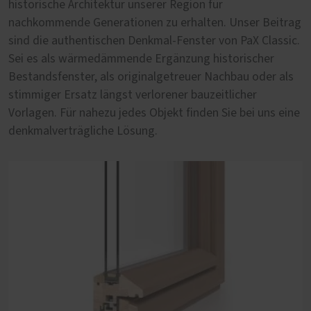
historische Architektur unserer Region für
Denkmalschutz. Aber lohnt es sich deshalb eine
nachkommende Generationen zu erhalten. Unser Beitrag
historische Fassade mit unpassenden Fenstern zu
sind die authentischen Denkmal-Fenster von PaX Classic.
entstellen? Wir sagen nein und bieten Fensterprofile von
Sei es als wärmedämmende Ergänzung historischer
PaX Classic, die speziell für die Sanierung von Altbau-
Bestandsfenster, als originalgetreuer Nachbau oder als
Immobilien entwickelt wurden. Dabei stehen sich die
stimmiger Ersatz längst verlorener bauzeitlicher
harmonische Eingliederung in die Fassade und ein
Vorlagen. Für nahezu jedes Objekt finden Sie bei uns eine
zeitgemäßer Wohnkomfort nicht im Wege.
denkmalverträgliche Lösung.