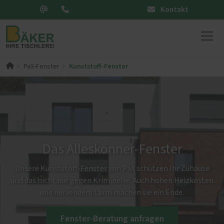
Kontakt
Kunststoff-Fenster
PaX-Fenster
Das Alleskönner-Fenster
Unsere Kunststoff-Fenster von PaX schützen Ihr Zuhause
und das nicht nur gegen Kriminelle. Auch hohen Heizkosten
und nervendem Lärm machen sie ein Ende.
Fenster-Beratung anfragen