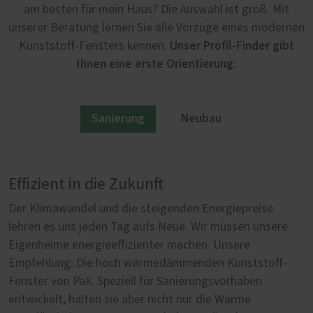
am besten für mein Haus? Die Auswahl ist groß. Mit
unserer Beratung lernen Sie alle Vorzüge eines modernen
Unser Profil-Finder gibt
Kunststoff-Fensters kennen.
Ihnen eine erste Orientierung:
Sanierung
Neubau
Effizient in die Zukunft
Von Anfang an richtig
Der Klimawandel und die steigenden Energiepreise
Im Neubau erfüllen unsere Kunststoff-Fenster von PaX
lehren es uns jeden Tag aufs Neue. Wir müssen unsere
höchste Anforderungen in der Wärmedämmung, in der
Eigenheime energieeffizienter machen. Unsere
Sicherheit und im Schallschutz. Denn wer neu baut, will
Empfehlung: Die hoch wärmedämmenden Kunststoff-
sicher gehen, dass er auch in Jahrzehnten noch ein
Fenster von PaX. Speziell für Sanierungsvorhaben
lebenswertes, sicheres und gleichzeitig nachhaltiges
entwickelt, halten sie aber nicht nur die Wärme
Zuhause hat. Umso wichtiger ist es bei der Auswahl der