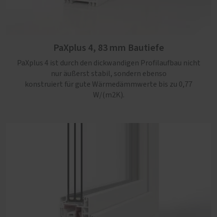
PaXabsolut 4 Therm, 83 mm Bautiefe
Die neueste Generation PaXabsolut kommt mit
modernem Design, Schallschutz in Serie und Sicherheit
PaXplus 4, 83 mm Bautiefe
bis RC3. Mit einem Uw-Wert von maximal 0,74 W/(m2K),
zusätzlicher Kerndämmung und bis zu 60 % Recyclat-
PaXplus 4 ist durch den dickwandigen Profilaufbau nicht
Anteil ein rundum nachhaltiges Kunststoff-Fenster.
nur äußerst stabil, sondern ebenso
konstruiert für gute Wärmedämmwerte bis zu 0,77
W/(m2K).