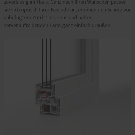
zuverlässig im Haus. Ganz nach Ihren Wünschen passen
Fenster auf Qualität und Langlebigkeit zu achten.
sie sich optisch Ihrer Fassade an, erhöhen den Schutz vor
unbefugtem Zutritt ins Haus und halten
nervenaufreibenden Lärm ganz einfach draußen.
PaXabsolut 4, 83 mm Bautiefe
Die neueste Generation PaXabsolut kommt mit
modernem Design, Schallschutz in Serie und Sicherheit