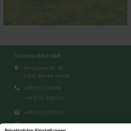
Tischlerei Bäker GbR
Potsdamer Str. 49
14542 Werder (Havel)
+49 (3327) 42346
+49 (177) 8286579
+49 (3327) 573116
E-Mail schreiben