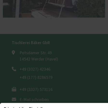
Tischlerei Bäker GbR
Potsdamer Str. 49
14542 Werder (Havel)
+49 (3327) 42346
+49 (177) 8286579
+49 (3327) 573116
E-Mail schreiben